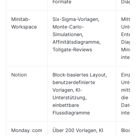
Formate
Diagr
Minitab-
Six-Sigma-Vorlagen,
Mittel
Workspace
Monte-Carlo-
Unter
Simulationen,
Enterp
Affinitätsdiagramme,
Diagr
Tollgate-Reviews
Minit
integr
Notion
Block-basiertes Layout,
Einzel
benutzerdefinierte
Unter
Vorlagen, KI-
mittel
Unterstützung,
die F
einbettbare
Daten
Flussdiagramme
integr
Monday. com
Über 200 Vorlagen, KI
Block-