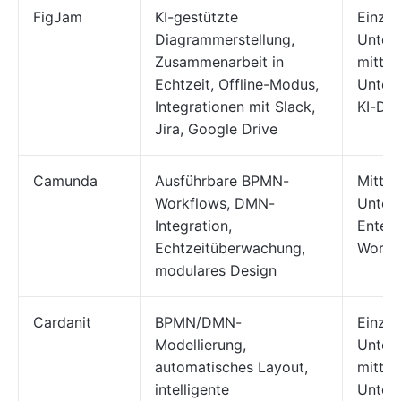
FigJam
KI-gestützte
Einzel
Diagrammerstellung,
Unter
Zusammenarbeit in
mittel
Echtzeit, Offline-Modus,
Unter
Integrationen mit Slack,
KI-Di
Jira, Google Drive
Camunda
Ausführbare BPMN-
Mittel
Workflows, DMN-
Unter
Integration,
Enterp
Echtzeitüberwachung,
Workfl
modulares Design
Cardanit
BPMN/DMN-
Einzel
Modellierung,
Unter
automatisches Layout,
mittel
intelligente
Unter