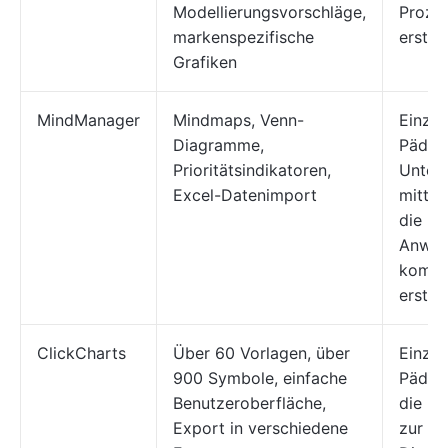
Modellierungsvorschläge,
Prozes
markenspezifische
erstel
Grafiken
MindManager
Mindmaps, Venn-
Einzel
Diagramme,
Pädag
Prioritätsindikatoren,
Unter
Excel-Datenimport
mittel
die mi
Anwen
kompa
erstel
ClickCharts
Über 60 Vorlagen, über
Einzel
900 Symbole, einfache
Pädag
Benutzeroberfläche,
die na
Export in verschiedene
zur Er