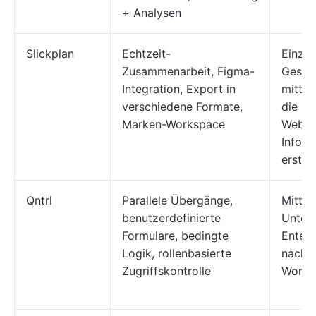
+ Analysen
Slickplan
Echtzeit-
Einzel
Zusammenarbeit, Figma-
Gesch
Integration, Export in
mittel
verschiedene Formate,
die St
Marken-Workspace
Websi
Inform
erstel
Qntrl
Parallele Übergänge,
Mittel
benutzerdefinierte
Unter
Formulare, bedingte
Enterp
Logik, rollenbasierte
nachv
Zugriffskontrolle
Workf