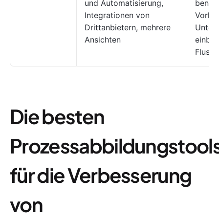
und Automatisierung,
benutz
Integrationen von
Vorlag
Drittanbietern, mehrere
Unters
Ansichten
einbet
Fluss
Die besten
Prozessabbildungstool
für die Verbesserung
von