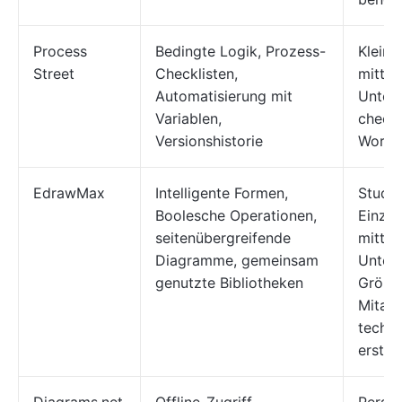
Process
Bedingte Logik, Prozess-
Kleine
Street
Checklisten,
mittel
Automatisierung mit
Unter
Variablen,
checkl
Versionshistorie
Workfl
EdrawMax
Intelligente Formen,
Studie
Boolesche Operationen,
Einze
seitenübergreifende
mittel
Diagramme, gemeinsam
Unter
genutzte Bibliotheken
Größe
Mitarb
techn
erstel