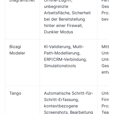
Diagrams.net
Offline-Zugriff,
Perso
unbegrenzte
Geschä
Arbeitsfläche, Sicherheit
Proze
bei der Bereitstellung
bevor
hinter einer Firewall,
Dunkler Modus
Bizagi
KI-Validierung, Multi-
Mittel
Modeler
Path-Modellierung,
Unter
ERP/CRM-Verbindung,
Unter
Simulationstools
Gesch
entwe
Tango
Automatische Schritt-für-
Unter
Schritt-Erfassung,
Firmen
kontextbezogene
Prozes
Screenshots, Bearbeitung
Teams 