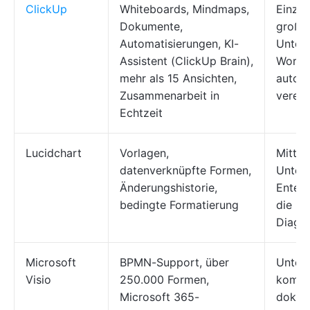
ClickUp
Whiteboards, Mindmaps,
Einzel
Dokumente,
große
Automatisierungen, KI-
Untern
Assistent (ClickUp Brain),
Workfl
mehr als 15 Ansichten,
automa
Zusammenarbeit in
verein
Echtzeit
Lucidchart
Vorlagen,
Mittel
datenverknüpfte Formen,
Unter
Änderungshistorie,
Enter
bedingte Formatierung
die na
Diagr
Microsoft
BPMN-Support, über
Unter
Visio
250.000 Formen,
kompl
Microsoft 365-
dokum