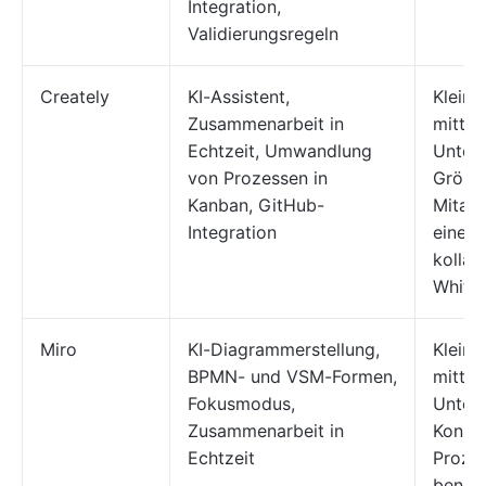
Integration,
Validierungsregeln
Creately
KI-Assistent,
Kleine
Zusammenarbeit in
mittel
Echtzeit, Umwandlung
Unter
von Prozessen in
Größe 
Kanban, GitHub-
Mitarb
Integration
einer 
kollab
White
Miro
KI-Diagrammerstellung,
Kleine
BPMN- und VSM-Formen,
mittel
Fokusmodus,
Unter
Zusammenarbeit in
Konzer
Echtzeit
Proze
benöt