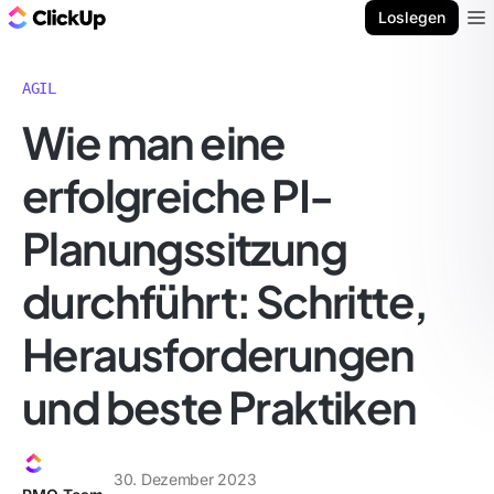
ClickUp Blog
Loslegen
Ope
AGIL
Wie man eine
erfolgreiche PI-
Planungssitzung
durchführt: Schritte,
Herausforderungen
und beste Praktiken
30. Dezember 2023