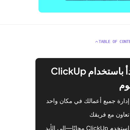
TABLE OF CONT
ابدأ باستخدام ClickUp
وم
إدارة جميع أعمالك في مكان واحد
تعاون مع فريقك
استخدم ClickUp مجانًا—إلى الأبد