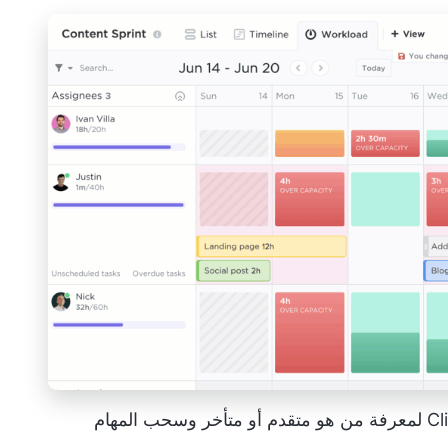
استخدم طريقة عرض عبء العمل في ClickUp لمعرفة من هو متقدم أو متأخر وسحب المهام