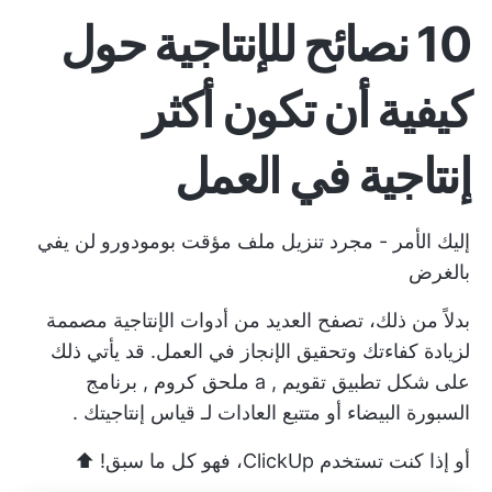
10 نصائح للإنتاجية حول
كيفية أن تكون أكثر
إنتاجية في العمل
إليك الأمر - مجرد تنزيل ملف
مؤقت بومودورو
لن يفي
بالغرض
بدلاً من ذلك، تصفح العديد من
أدوات الإنتاجية
مصممة
لزيادة كفاءتك وتحقيق الإنجاز في العمل. قد يأتي ذلك
على شكل
تطبيق تقويم
, a
ملحق كروم
,
برنامج
السبورة البيضاء
أو متتبع العادات لـ
قياس إنتاجيتك
.
أو إذا كنت تستخدم ClickUp، فهو كل ما سبق! ⬆️