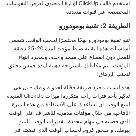
استخدم قالب ClickUp لإدارة المحتوى لعرض التقويمات
المخصصة عبر قنوات متعددة
الطريقة 2: تقنية بومودورو
تتبع تقنية بومودورو نهجًا مختصرًا لحجب الوقت. تتضمن
أساسيات هذه التقنية ضبط مؤقت لمدة 20-25 دقيقة
للعمل دون انقطاع على مهمة واحدة. وبمجرد انتهاء
المؤقت، تتم مكافأتك باستراحة ذهنية لمدة خمس دقائق
لتجنب الإرهاق!
هذه ليست مجرد طريقة فعّالة لجدولة وقتك - بل هي
تذكير بأخذ فترات راحة متكررة!
ميزات ClickUp العديدة
لتتبع الوقت
أن تساعدك على الاستفادة من هذه الميزة
الإنتاجية من خلال مؤقِّتات مدمجة للإشراف على الوقت
الذي قضيته في مهام محددة,
تقديرات الوقت
للتنبؤ
بيومك، و
ملحق كروم
لحساب الوقت الذي قضيته في