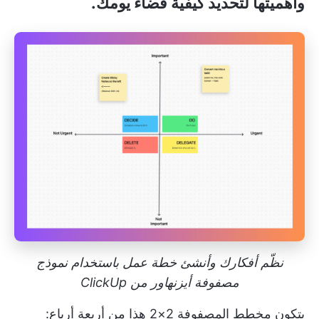
وأهميتها لتحديد كيفية قضاء يومك.
نظّم أفكارك وأنشئ خطة عمل باستخدام نموذج
مصفوفة أيزنهاور من ClickUp
يتكون مخطط المصفوفة 2×2 هذا من أربعة أرباع: