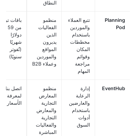
النطاق
Planning
تتبع العملاء
منظمو
باقات تبدأ
Pod
والموردين
الفعاليات
من 59
باستخدام
الذين
دولارًا
مخططات
يديرون
شهريًا
المكان
المواقع
(تُفوتر
وقوائم
والموردين
سنويًا)
مراجعة
وعملاء B2B
المهام
EventHub
إدارة
منظمو
اتصل بنا
الرعاية
المعارض
لمعرفة
والعارضين
التجارية
الأسعار
باستخدام
والمعارض
أدوات
التجارية
السوق
والفعاليات
المباشرة