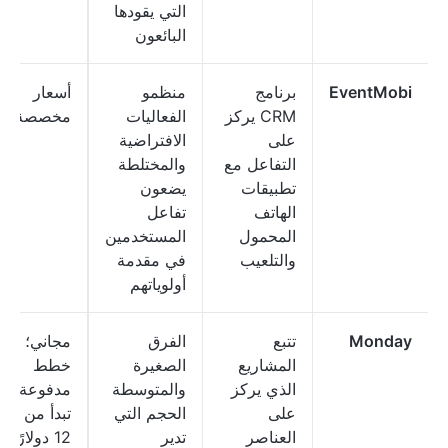
التي يقودها
البائعون
EventMobi
برنامج
منظمو
أسعار
CRM يركز
الفعاليات
مخصصة
على
الافتراضية
التفاعل مع
والمختلطة
تطبيقات
يضعون
الهاتف
تفاعل
المحمول
المستخدمين
والتلعيب
في مقدمة
أولوياتهم
Monday
تتبع
الفرق
مجاني؛
المشاريع
الصغيرة
خطط
الذي يركز
والمتوسطة
مدفوعة
على
الحجم التي
تبدأ من
العناصر
تدير
12 دولارًا