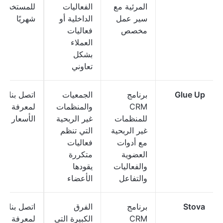
المرئية مع
الفعاليات
للمستخدم
سير عمل
الداخلية أو
شهريًا
مخصص
فعاليات
العملاء
بشكل
تعاوني
Glue Up
برنامج
الجمعيات
اتصل بنا
CRM
والمنظمات
لمعرفة
للمنظمات
غير الربحية
الأسعار
غير الربحية
التي تنظم
مع أدوات
فعاليات
العضوية
متكررة
والفعاليات
يقودها
والتفاعل
الأعضاء
Stova
برنامج
الفرق
اتصل بنا
CRM
الكبيرة التي
لمعرفة