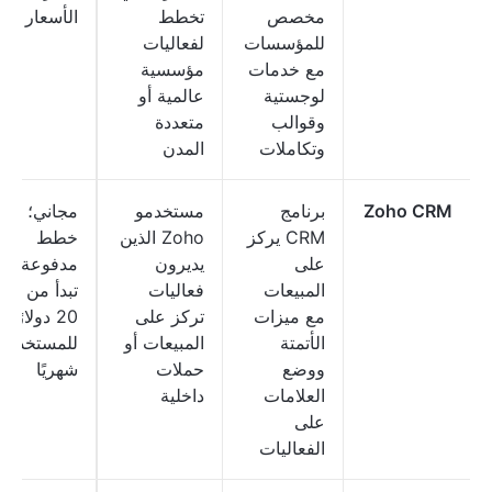
مخصص
تخطط
الأسعار
للمؤسسات
لفعاليات
مع خدمات
مؤسسية
لوجستية
عالمية أو
وقوالب
متعددة
وتكاملات
المدن
Zoho CRM
برنامج
مستخدمو
مجاني؛
CRM يركز
Zoho الذين
خطط
على
يديرون
مدفوعة
المبيعات
فعاليات
تبدأ من
مع ميزات
تركز على
20 دولارًا
الأتمتة
المبيعات أو
للمستخدم
ووضع
حملات
شهريًا
العلامات
داخلية
على
الفعاليات