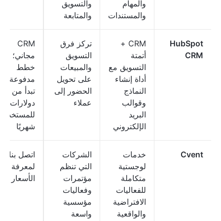
والمهام
والتسويق
والمستندات
والمتابعة
HubSpot
CRM +
تركز فرق
CRM
CRM
أتمتة
التسويق
مجاني؛
التسويق مع
والمبيعات
خطط
أداة إنشاء
على تحويل
مدفوعة
النماذج
الحضور إلى
تبدأ من 9
وقوالب
عملاء
دولارات
البريد
للمستخدم
الإلكتروني
شهريًا
Cvent
خدمات
الشركات
اتصل بنا
لوجستية
التي تنظم
لمعرفة
متكاملة
مؤتمرات
الأسعار
للفعاليات
وفعاليات
الافتراضية
مؤسسية
والواقعية
واسعة