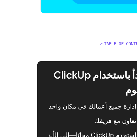
TABLE OF CONT
ابدأ باستخدام ClickUp
وم
إدارة جميع أعمالك في مكان واحد
تعاون مع فريقك
استخدم ClickUp مجانًا—إلى الأبد