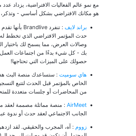
مع نمو عالم الفعاليات الافتراضية، يزداد عدد 
هو مكانك الافتراضي بشكل أساسي - وتذكر، لا
براند لايف
: تنفرد ndlive
وصالات العرض، مما يسمح لك باختيار ال
بك - كل شيء بدءًا من اجتماعات العمل ا
حصولك على الميزات التي تحتاجها!
هاي سوميت
: ستساعدك منصة البث هذه 
الخاص بالمؤتمر قبل الحدث لتتبع التس
من المحاضرات أو جلسات متعددة للمتحدثين، فقد يكون mmit
AirMeet
: منصة مماثلة مصممة لعقد مؤ
الجانب الاجتماعي لعقد حدث أو ندوة عبر 
زووم