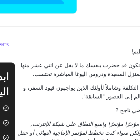
ENTS
يم!
بما تكون قد حضرت بنفسك ما لا يقل عن اثني عشر منها
لمنزل السعيدة ودروس اليوغا المباشرة تحتسب.
التكلفة وشاملاً لأولئك الذين يواجهون قيود السفر، و
الي
لم إلى العصور "السابقة".
ضي ناجح
?
ؤخرًا مؤتمرًا واسع النطاق على شبكة الإنترنت,
مل في ClickUp نفسه! ولكن سواء كنت تخطط لمؤتمر الإنتاجية النهائي أو حفل