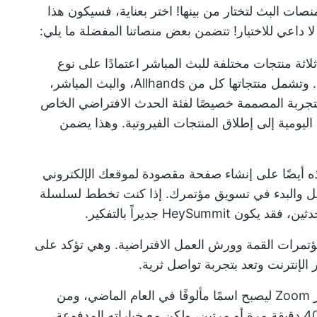
منصات البث لتختار من بينها! اختر بعناية، فسيكون هذا
 داعي للاختيار! تتضمن بعض منصاتنا المفضلة ما يلي:
Bra بأنها تقدم ثلاثة منتجات مختلفة للبث المباشر اعتمادًا على نوع
حدث المؤتمر الافتراضي الذي تخطط له. وتشمل منتجاتها كل من Allhands، والبث المباشر،
تجربة المصممة خصيصًا لفئة الحدث الافتراضي الخاص
ليومية إلى إطلاق المنتجات الفيروتية. وهذا يضمن
أيضًا على إنشاء صفحة مقصودة لموقعك الإلكتروني
جيل والبدء في تسويق مؤتمرك. إذا كنت تخطط لسلسلة
HeySu جديراً بالتفكير.
تمرات القمة وورش العمل الافتراضية. وهي تؤكد على
الإنترنت وتعد بتجربة تواصل ثرية.
: آه، المجرب والحقيقي. لقد ازدهر Zoom ليصبح اسمًا مألوفًا في العام الماضي، ومن
المحتمل أن تكون قد وصلت إلى حد الـ 40 دقيقة مرة أو مرتين، ولكن مع خياراته المدفوعة،