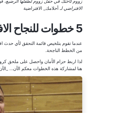
زووم لأختك في حفل زووم لطفلها الرضيع، ف
الافتراضي لـ
أحلامك_ الافتراضية
5 خطوات للنجاح الافتراضي
عندما تقوم بتلخيص قائمة التحقق لأي حدث اف
من الخطط الناجحة.
لذا اربط حزام الأمان واحصل على
ملحق كروم kUp Chrome
هنا لمشاركة هذه الخطوات معكم الآن... _الآن