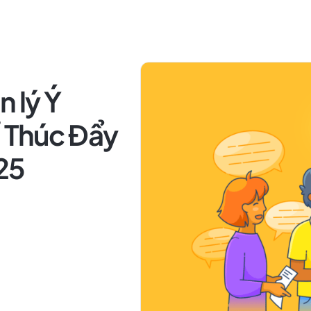
 lý Ý
ể Thúc Đẩy
25