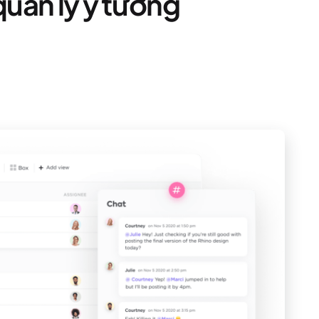
uản lý ý tưởng