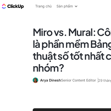
ClickUp Blog
Trang chủ
Sản phẩm
Miro vs. Mural: C
là phần mềm Bảng
thuật số tốt nhất 
nhóm?
Arya Dinesh
Senior Content Editor
29 thán