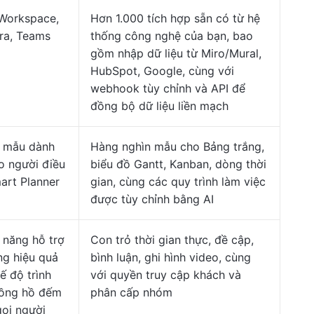
Workspace,
Hơn 1.000 tích hợp sẵn có từ hệ
ira, Teams
thống công nghệ của bạn, bao
gồm nhập dữ liệu từ Miro/Mural,
HubSpot, Google, cùng với
webhook tùy chỉnh và API để
đồng bộ dữ liệu liền mạch
 mẫu dành
Hàng nghìn mẫu cho Bảng trắng,
o người điều
biểu đồ Gantt, Kanban, dòng thời
art Planner
gian, cùng các quy trình làm việc
được tùy chỉnh bằng AI
 năng hỗ trợ
Con trỏ thời gian thực, đề cập,
ng hiệu quả
bình luận, ghi hình video, cùng
ế độ trình
với quyền truy cập khách và
đồng hồ đếm
phân cấp nhóm
gọi người