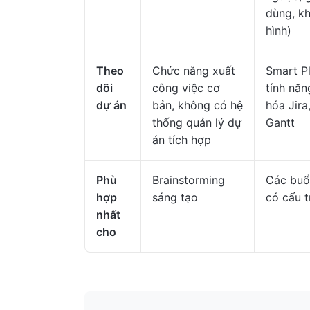
dùng, k
hình)
Theo
Chức năng xuất
Smart Pl
dõi
công việc cơ
tính nă
dự án
bản, không có hệ
hóa Jira
thống quản lý dự
Gantt
án tích hợp
Phù
Brainstorming
Các buổ
hợp
sáng tạo
có cấu t
nhất
cho