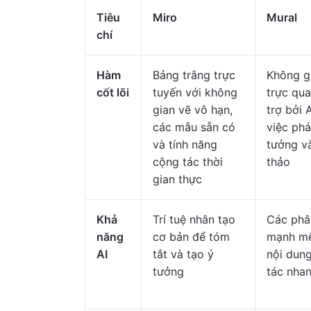
Tiêu
Miro
Mural
chí
Hàm
Bảng trắng trực
Không g
cốt lõi
tuyến với không
trực qu
gian vẽ vô hạn,
trợ bởi 
các mẫu sẵn có
việc phá
và tính năng
tưởng và
cộng tác thời
thảo
gian thực
Khả
Trí tuệ nhân tạo
Các phân
năng
cơ bản để tóm
mạnh mẽ
AI
tắt và tạo ý
nội dung
tưởng
tác nha