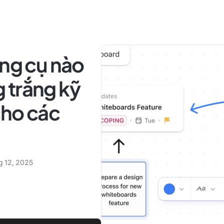
ông cụ nào
 trắng kỹ
cho các
g 12, 2025