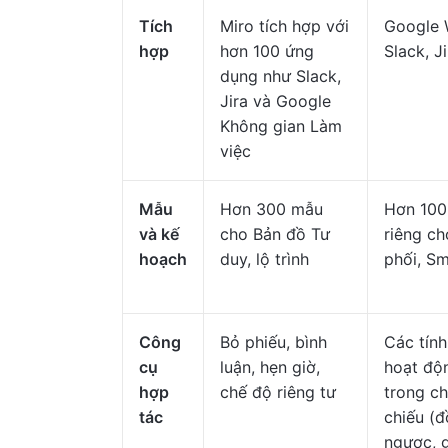
Tích
Miro tích hợp với
Google 
hợp
hơn 100 ứng
Slack, J
dụng như Slack,
Jira và Google
Không gian Làm
việc
Mẫu
Hơn 300 mẫu
Hơn 100
và kế
cho Bản đồ Tư
riêng ch
hoạch
duy, lộ trình
phối, Sm
Công
Bỏ phiếu, bình
Các tính
cụ
luận, hẹn giờ,
hoạt độ
hợp
chế độ riêng tư
trong ch
tác
chiếu (
ngược, 