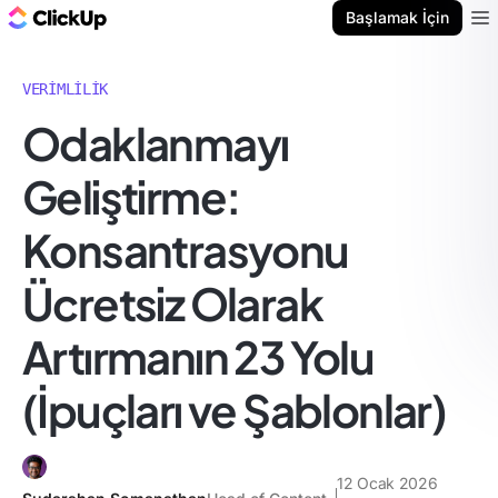
ClickUp Blog
Başlamak İçin
Ope
VERIMLILIK
Odaklanmayı
Geliştirme:
Konsantrasyonu
Ücretsiz Olarak
Artırmanın 23 Yolu
(İpuçları ve Şablonlar)
12 Ocak 2026