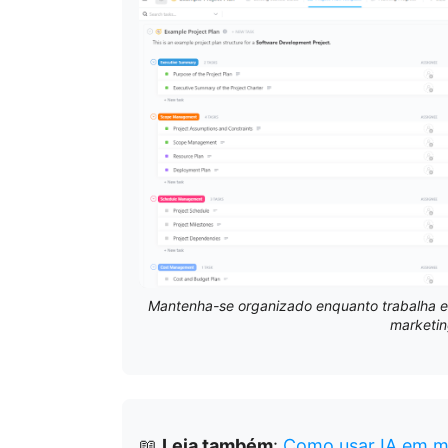
Mantenha-se organizado enquanto trabalha 
marketin
📖
Leia também
:
Como usar IA em m