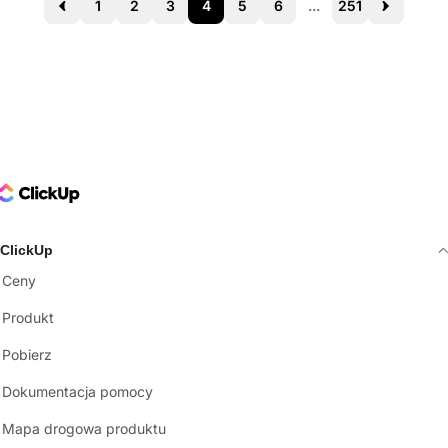
1
2
3
4
5
6
...
251
Prev
Next
ClickUp Logo
ClickUp
Ceny
Produkt
Pobierz
Dokumentacja pomocy
Mapa drogowa produktu