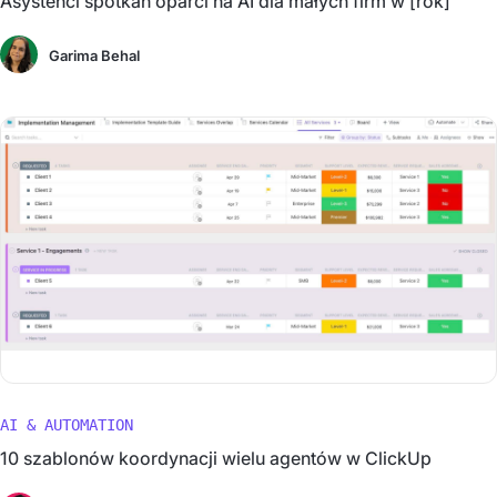
Asystenci spotkań oparci na AI dla małych firm w [rok]
Garima Behal
AI & AUTOMATION
10 szablonów koordynacji wielu agentów w ClickUp