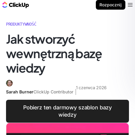
ClickUp Blog
Rozpocznij
Ope
PRODUKTYWNOŚĆ
Jak stworzyć
wewnętrzną bazę
wiedzy
1 czerwca 2026
Sarah Burner
ClickUp Contributor
Pobierz ten darmowy szablon bazy
wiedzy