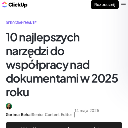
ClickUp Blog
Rozpocznij
Ope
OPROGRAMOWANIE
10 najlepszych
narzędzi do
współpracy nad
dokumentami w 2025
roku
14 maja 2025
Garima Behal
Senior Content Editor