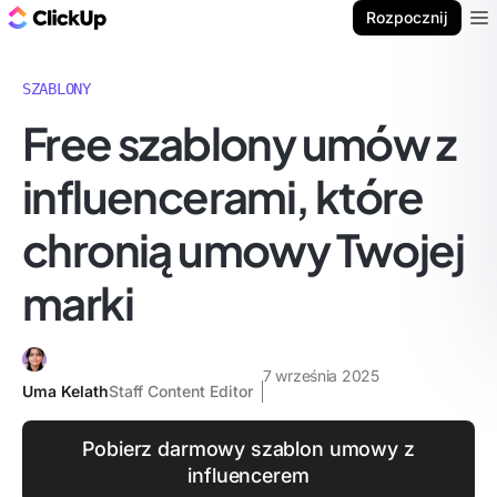
ClickUp Blog
Rozpocznij
Ope
SZABLONY
Free szablony umów z
influencerami, które
chronią umowy Twojej
marki
7 września 2025
Uma Kelath
Staff Content Editor
Pobierz darmowy szablon umowy z
influencerem