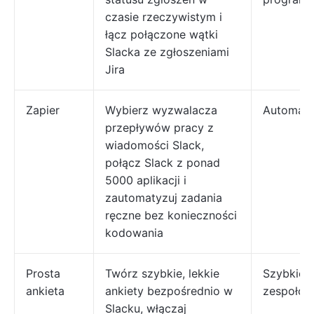
czasie rzeczywistym i
łącz połączone wątki
Slacka ze zgłoszeniami
Jira
Zapier
Wybierz wyzwalacza
Automaty
przepływów pracy z
wiadomości Slack,
połącz Slack z ponad
5000 aplikacji i
zautomatyzuj zadania
ręczne bez konieczności
kodowania
Prosta
Twórz szybkie, lekkie
Szybkie 
ankieta
ankiety bezpośrednio w
zespołow
Slacku, włączaj