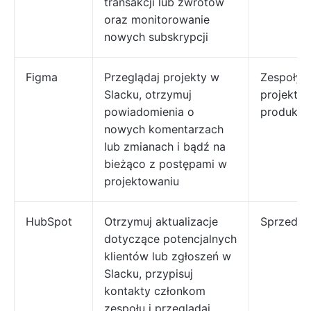
transakcji lub zwrotów
oraz monitorowanie
nowych subskrypcji
Figma
Przeglądaj projekty w
Zespoły
Slacku, otrzymuj
projektow
powiadomienia o
produkt
nowych komentarzach
lub zmianach i bądź na
bieżąco z postępami w
projektowaniu
HubSpot
Otrzymuj aktualizacje
Sprzedaż
dotyczące potencjalnych
klientów lub zgłoszeń w
Slacku, przypisuj
kontakty członkom
zespołu i przeglądaj