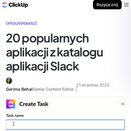
ClickUp Blog
Rozpocznij
Ope
OPROGRAMOWANIE
20 popularnych
aplikacji z katalogu
aplikacji Slack
21 września 2025
Garima Behal
Senior Content Editor