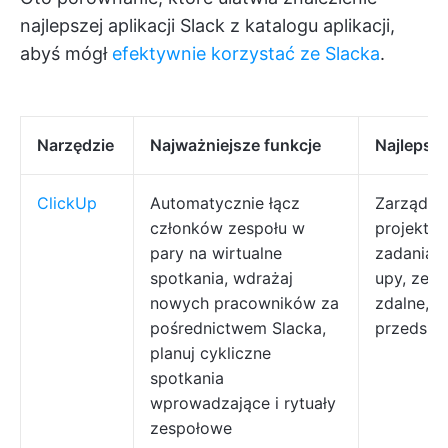
najlepszej aplikacji Slack z katalogu aplikacji,
abyś mógł
efektywnie korzystać ze Slacka
.
Narzędzie
Najważniejsze funkcje
Najlepsze
ClickUp
Automatycznie łącz
Zarządza
członków zespołu w
projektam
pary na wirtualne
zadaniami
spotkania, wdrażaj
upy, zesp
nowych pracowników za
zdalne,
pośrednictwem Slacka,
przedsięb
planuj cykliczne
spotkania
wprowadzające i rytuały
zespołowe