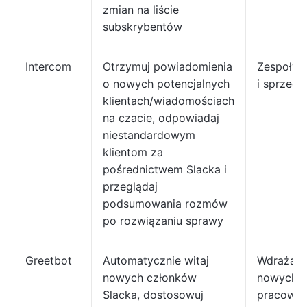
zmian na liście
subskrybentów
Intercom
Otrzymuj powiadomienia
Zespoły 
o nowych potencjalnych
i sprzeda
klientach/wiadomościach
na czacie, odpowiadaj
niestandardowym
klientom za
pośrednictwem Slacka i
przeglądaj
podsumowania rozmów
po rozwiązaniu sprawy
Greetbot
Automatycznie witaj
Wdrażani
nowych członków
nowych
Slacka, dostosowuj
pracowni