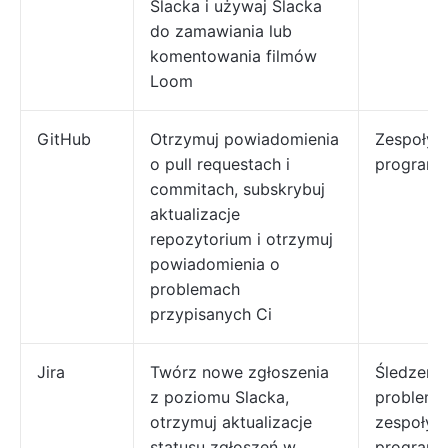
Slacka i używaj Slacka
do zamawiania lub
komentowania filmów
Loom
GitHub
Otrzymuj powiadomienia
Zespoły
o pull requestach i
programi
commitach, subskrybuj
aktualizacje
repozytorium i otrzymuj
powiadomienia o
problemach
przypisanych Ci
Jira
Twórz nowe zgłoszenia
Śledzenie
z poziomu Slacka,
problemó
otrzymuj aktualizacje
zespoły
statusu zgłoszeń w
programi