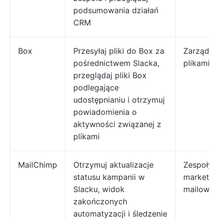
podsumowania działań
CRM
Box
Przesyłaj pliki do Box za
Zarządza
pośrednictwem Slacka,
plikami
przeglądaj pliki Box
podlegające
udostępnianiu i otrzymuj
powiadomienia o
aktywności związanej z
plikami
MailChimp
Otrzymuj aktualizacje
Zespoły d
statusu kampanii w
marketin
Slacku, widok
mailowe
zakończonych
automatyzacji i śledzenie