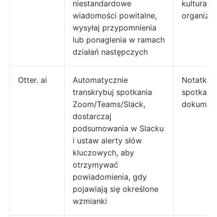
niestandardowe
kultura
wiadomości powitalne,
organiza
wysyłaj przypomnienia
lub ponaglenia w ramach
działań następczych
Otter. ai
Automatycznie
Notatki z
transkrybuj spotkania
spotkań i
Zoom/Teams/Slack,
dokumen
dostarczaj
podsumowania w Slacku
i ustaw alerty słów
kluczowych, aby
otrzymywać
powiadomienia, gdy
pojawiają się określone
wzmianki