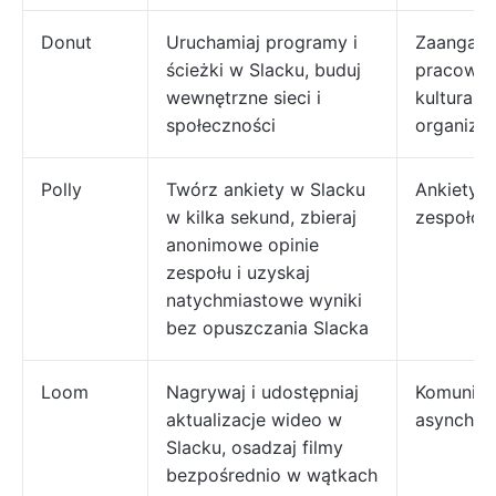
Donut
Uruchamiaj programy i
Zaangaż
ścieżki w Slacku, buduj
pracowni
wewnętrzne sieci i
kultura
społeczności
organiza
Polly
Twórz ankiety w Slacku
Ankiety i
w kilka sekund, zbieraj
zespołow
anonimowe opinie
zespołu i uzyskaj
natychmiastowe wyniki
bez opuszczania Slacka
Loom
Nagrywaj i udostępniaj
Komunika
aktualizacje wideo w
asynchro
Slacku, osadzaj filmy
bezpośrednio w wątkach