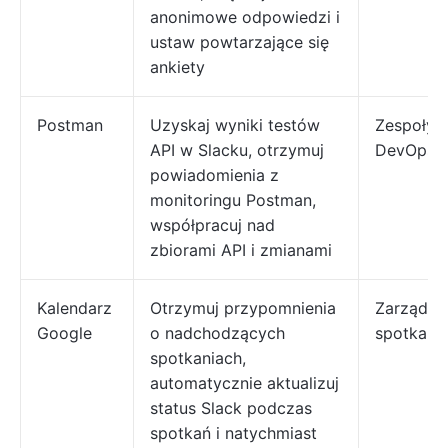
anonimowe odpowiedzi i
ustaw powtarzające się
ankiety
Postman
Uzyskaj wyniki testów
Zespoły A
API w Slacku, otrzymuj
DevOps
powiadomienia z
monitoringu Postman,
współpracuj nad
zbiorami API i zmianami
Kalendarz
Otrzymuj przypomnienia
Zarządza
Google
o nadchodzących
spotkani
spotkaniach,
automatycznie aktualizuj
status Slack podczas
spotkań i natychmiast