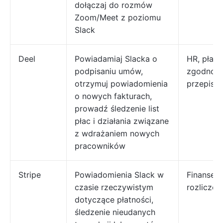
dołączaj do rozmów
Zoom/Meet z poziomu
Slack
Deel
Powiadamiaj Slacka o
HR, płace
podpisaniu umów,
zgodność
otrzymuj powiadomienia
przepisa
o nowych fakturach,
prowadź śledzenie list
płac i działania związane
z wdrażaniem nowych
pracowników
Stripe
Powiadomienia Slack w
Finanse i
czasie rzeczywistym
rozliczen
dotyczące płatności,
śledzenie nieudanych