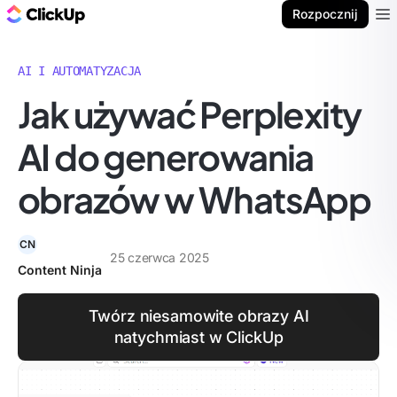
ClickUp Blog
Rozpocznij
Ope
AI I AUTOMATYZACJA
Jak używać Perplexity
AI do generowania
obrazów w WhatsApp
CN
25 czerwca 2025
Content Ninja
Twórz niesamowite obrazy AI
natychmiast w ClickUp