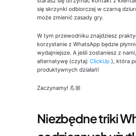
starasz się utrzymać kontakt z klient
się skrzynki odbiorczej w czarną dz
może zmienić zasady gry.
W tym przewodniku znajdziesz praktyc
korzystanie z WhatsApp będzie płynnie
wydajniejsze. A jeśli zostaniesz z nam
alternatywę (czytaj:
ClickUp
), która 
produktywnych działań!
Zaczynamy! 💪🏼
Niezbędne triki W