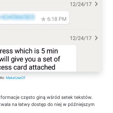
dło:
MakeUseOf
nformacje często giną wśród setek tekstów.
ala na łatwy dostęp do niej w późniejszym