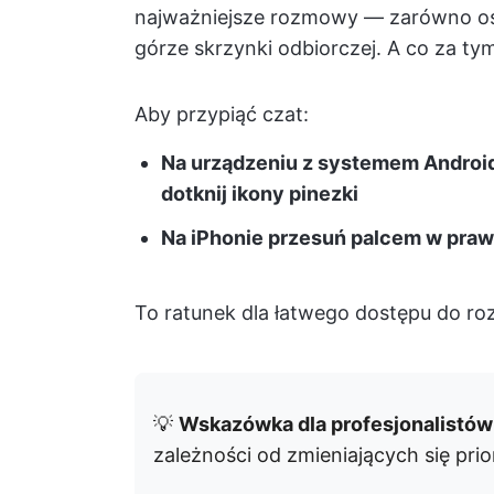
najważniejsze rozmowy — zarówno os
górze skrzynki odbiorczej. A co za ty
Aby przypiąć czat:
Na urządzeniu z systemem Android n
dotknij ikony pinezki
Na iPhonie przesuń palcem w prawo 
To ratunek dla łatwego dostępu do ro
💡
Wskazówka dla profesjonalistów
zależności od zmieniających się pri