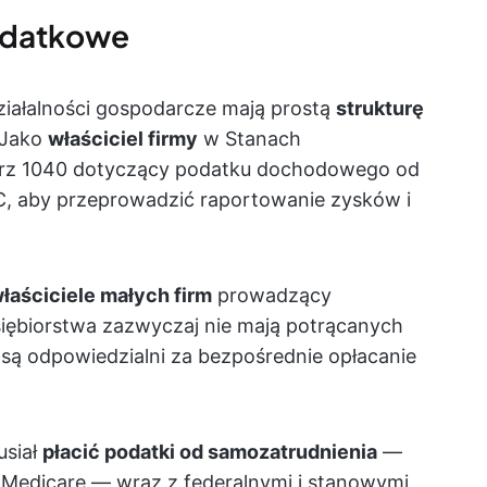
podatkowe
iałalności gospodarcze mają prostą
strukturę
 Jako
właściciel firmy
w Stanach
arz 1040 dotyczący podatku dochodowego od
 C, aby przeprowadzić raportowanie zysków i
łaściciele małych firm
prowadzący
iębiorstwa zazwyczaj nie mają potrącanych
ą odpowiedzialni za bezpośrednie opłacanie
usiał
płacić podatki od samozatrudnienia
—
 Medicare — wraz z federalnymi i stanowymi