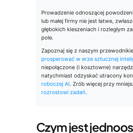
Prowadzenie odnoszącej powodzenie
lub małej firmy nie jest łatwe, zwła
głębokich kieszeniach i rozległym
pole.
Zapoznaj się z naszym przewodniki
prosperować w erze sztucznej intelig
niepołączone (i kosztowne) narzędzi
natychmiast odzyskać utracony kont
roboczej AI
. Zrób więcej przy mniej
rozrostowi zadań
.
Czym jest jednoo