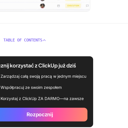
TABLE OF CONTENTS
znij korzystać z ClickUp już dziś
Zarządzaj całą swoją pracą w jednym miejscu
Współpracuj ze swoim zespołem
Korzystaj z ClickUp ZA DARMO—na zawsze
Rozpocznij