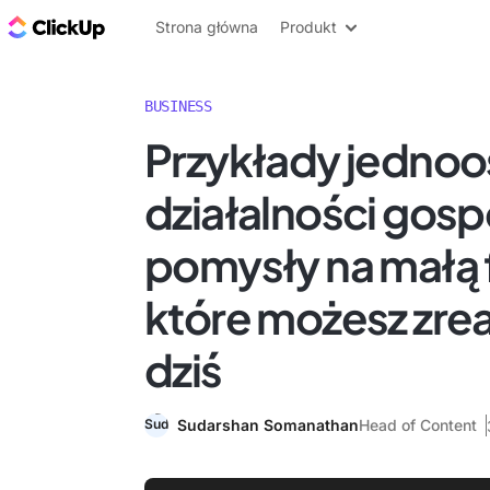
ClickUp Blog
Strona główna
Produkt
BUSINESS
Przykłady jedn
działalności gos
pomysły na małą 
które możesz zrea
dziś
Sudarshan Somanathan
Head of Content