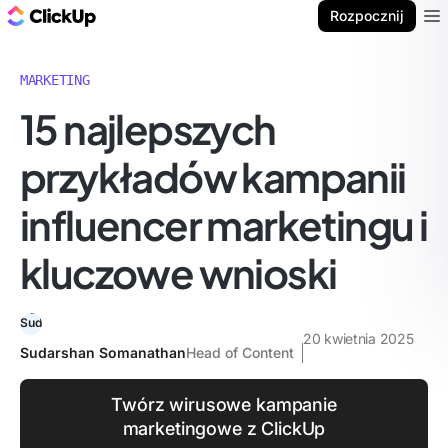
ClickUp Blog
Rozpocznij
Ope
MARKETING
15 najlepszych
przykładów kampanii
influencer marketingu i
kluczowe wnioski
20 kwietnia 2025
Sudarshan Somanathan
Head of Content
Twórz wirusowe kampanie
marketingowe z ClickUp