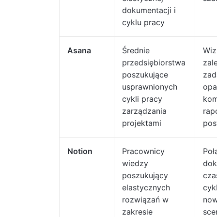
dokumentacji i
cyklu pracy
Asana
Średnie
Wiz
przedsiębiorstwa
zal
poszukujące
zad
usprawnionych
opa
cykli pracy
kom
zarządzania
rap
projektami
pos
Notion
Pracownicy
Poł
wiedzy
dok
poszukujący
cza
elastycznych
cyk
rozwiązań w
now
zakresie
sce