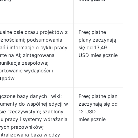
ualne osie czasu projektów z
Free; płatne
eżnościami; podsumowania
plany zaczynają
ań i informacje o cyklu pracy
się od 13,49
rte na AI; zintegrowana
USD miesięcznie
unikacja zespołowa;
ortowanie wydajności i
tępów
ączone bazy danych i wiki;
Free; płatne plan
umenty do wspólnej edycji w
zaczynają się od
sie rzeczywistym; szablony
12 USD
lu pracy i systemy wdrażania
miesięcznie
ych pracowników;
ntralizowana baza wiedzy