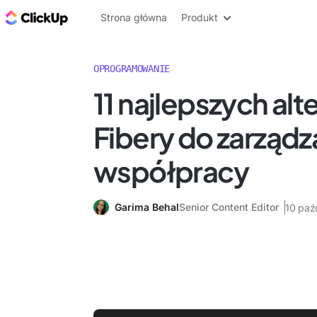
ClickUp Blog
Strona główna
Produkt
OPROGRAMOWANIE
11 najlepszych alt
Fibery do zarządza
współpracy
Garima Behal
Senior Content Editor
10 paź