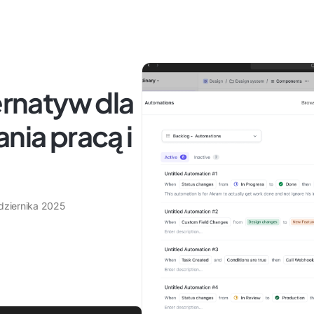
ernatyw dla
nia pracą i
dziernika 2025