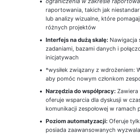
ograniczenia w zakresie raportowa
raportowania, takich jak niestanda
lub analizy wizualne, które pomag
różnych projektów
Interfejs na dużą skalę:
Nawigacja s
zadaniami, bazami danych i połącz
inicjatywach
*wysiłek związany z wdrożeniem: 
aby pomóc nowym członkom zespoł
Narzędzia do współpracy:
Zawiera 
oferuje wsparcia dla dyskusji w cza
komunikacji zespołowej w ramach 
Poziom automatyzacji:
Oferuje tylk
posiada zaawansowanych wyzwalac