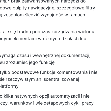
nia:
* Brak zaawansowanych narzędzi do
rdowe pulpity nawigacyjne, szczegółowe filtry
ają zespołom śledzić wydajność w ramach
taje się trudna podczas zarządzania wieloma
onymi elementami w różnych działach lub
Wymaga czasu i wewnętrznej dokumentacji,
u zrozumieć jego funkcję
tylko podstawowe funkcje komentowania i nie
sie rzeczywistym ani scentralizowanej
platformy
o kilka natywnych opcji automatyzacji i nie
zy, warunków i wieloetapowych cykli pracy