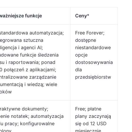
ważniejsze funkcje
Ceny
*
standardowa automatyzacja;
Free Forever;
tegrowana sztuczna
dostępne
ligencja i agenci AI;
niestandardowe
dowane funkcje śledzenia
opcje
su i raportowania; ponad
dostosowywania
0 połączeń z aplikacjami;
dla
ntralizowane zarządzanie
przedsiębiorstw
umentacją i wiedzą; wiele
doków
eraktywne dokumenty;
Free; płatne
ienie notatek; automatyzacja
plany zaczynają
lu pracy; konfigurowalne
się od 12 USD
blony
miesięcznie