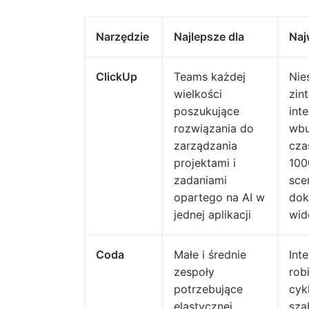
Narzędzie
Najlepsze dla
Naj
ClickUp
Teams każdej
Nie
wielkości
zin
poszukujące
inte
rozwiązania do
wbu
zarządzania
cza
projektami i
100
zadaniami
sce
opartego na AI w
dok
jednej aplikacji
wi
Coda
Małe i średnie
Int
zespoły
rob
potrzebujące
cyk
elastycznej
sza