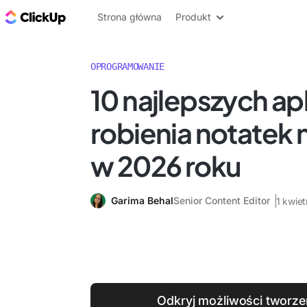
ClickUp Blog
Strona główna
Produkt
OPROGRAMOWANIE
10 najlepszych apl
robienia notatek 
w 2026 roku
Garima Behal
Senior Content Editor
1 kwie
Odkryj możliwości tworze