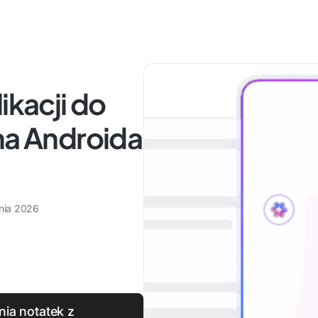
ikacji do
na Androida
tnia 2026
nia notatek z