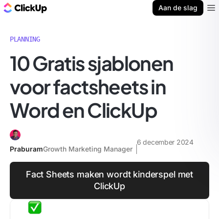
ClickUp Blog
Aan de slag
Ope
PLANNING
10 Gratis sjablonen
voor factsheets in
Word en ClickUp
6 december 2024
Praburam
Growth Marketing Manager
Fact Sheets maken wordt kinderspel met
ClickUp