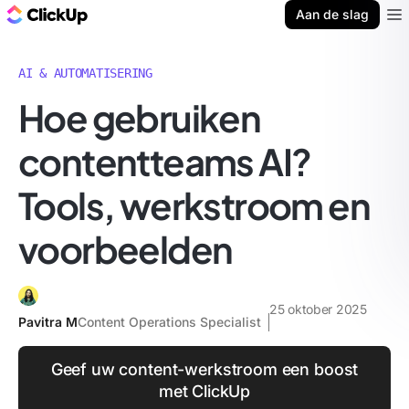
ClickUp Blog
Aan de slag
Ope
AI & AUTOMATISERING
Hoe gebruiken
contentteams AI?
Tools, werkstroom en
voorbeelden
25 oktober 2025
Pavitra M
Content Operations Specialist
Geef uw content-werkstroom een boost
met ClickUp