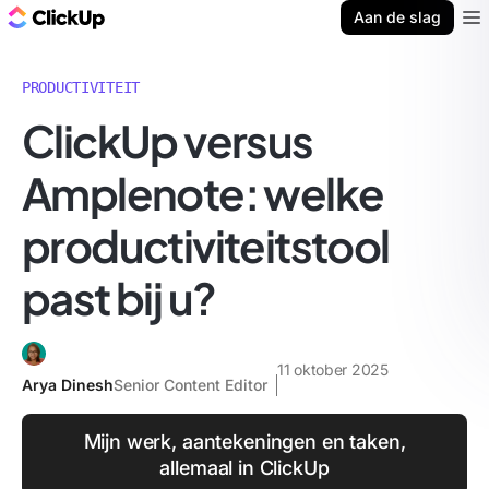
ClickUp Blog
Aan de slag
Ope
PRODUCTIVITEIT
ClickUp versus
Amplenote: welke
productiviteitstool
past bij u?
11 oktober 2025
Arya Dinesh
Senior Content Editor
Mijn werk, aantekeningen en taken,
allemaal in ClickUp