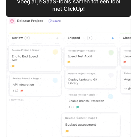
Voeg al je SaaS-tools samen tot één tool
met ClickUp!