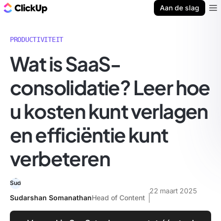
ClickUp Blog
Aan de slag
Ope
PRODUCTIVITEIT
Wat is SaaS-
consolidatie? Leer hoe
u kosten kunt verlagen
en efficiëntie kunt
verbeteren
22 maart 2025
Sudarshan Somanathan
Head of Content