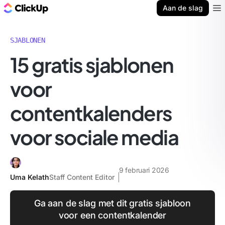
ClickUp Blog
Aan de slag
Ope
SJABLONEN
15 gratis sjablonen
voor
contentkalenders
voor sociale media
9 februari 2026
Uma Kelath
Staff Content Editor
Ga aan de slag met dit gratis sjabloon
voor een contentkalender