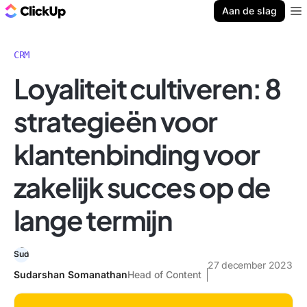
ClickUp Blog
Aan de slag
Ope
CRM
Loyaliteit cultiveren: 8
strategieën voor
klantenbinding voor
zakelijk succes op de
lange termijn
27 december 2023
Sudarshan Somanathan
Head of Content