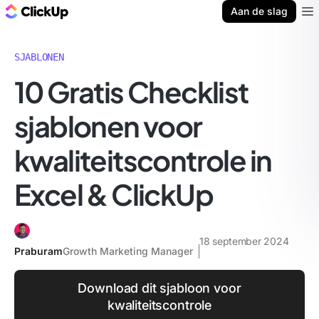
ClickUp Blog
Aan de slag
Ope
SJABLONEN
10 Gratis Checklist
sjablonen voor
kwaliteitscontrole in
Excel & ClickUp
18 september 2024
Praburam
Growth Marketing Manager
Download dit sjabloon voor
kwaliteitscontrole