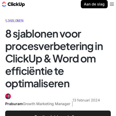
ClickUp Blog
Aan de slag
Ope
SJABLONEN
8 sjablonen voor
procesverbetering in
ClickUp & Word om
efficiëntie te
optimaliseren
13 februari 2024
Praburam
Growth Marketing Manager