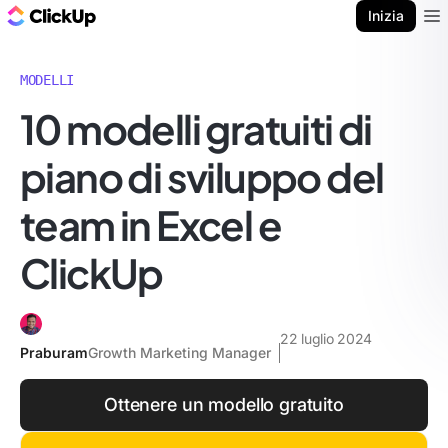
Blog di ClickUp
Inizia
Ope
MODELLI
10 modelli gratuiti di
piano di sviluppo del
team in Excel e
ClickUp
22 luglio 2024
Praburam
Growth Marketing Manager
Ottenere un modello gratuito