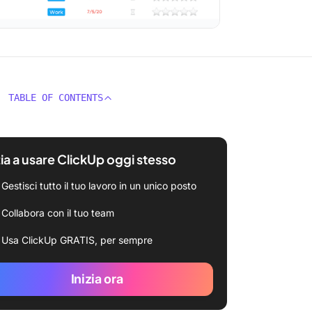
TABLE OF CONTENTS
zia a usare ClickUp oggi stesso
Gestisci tutto il tuo lavoro in un unico posto
Collabora con il tuo team
Usa ClickUp GRATIS, per sempre
Inizia ora