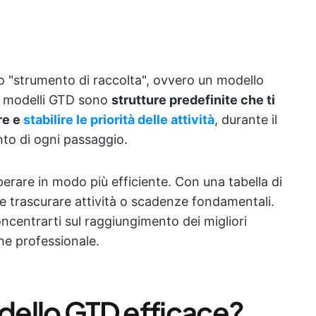
o "strumento di raccolta", ovvero un modello
 I modelli GTD sono
strutture predefinite che ti
re e
stabilire le priorità delle attività
, durante il
to di ogni passaggio.
perare in modo più efficiente. Con una tabella di
ile trascurare attività o scadenze fondamentali.
ncentrarti sul raggiungimento dei migliori
che professionale.
dello GTD efficace?