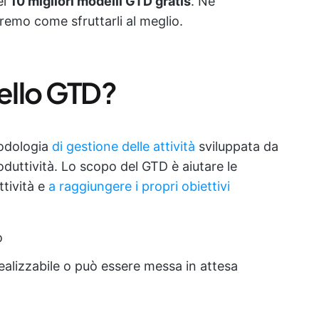
ei
10 migliori modelli GTD gratis
. Ne
remo come sfruttarli al meglio.
ello GTD?
odologia
di gestione delle attività
sviluppata da
duttività. Lo scopo del GTD è aiutare le
ttività e
a raggiungere i propri obiettivi
o
realizzabile o può essere messa in attesa