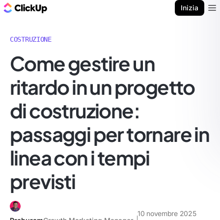
Blog di ClickUp
Inizia
Ope
COSTRUZIONE
Come gestire un
ritardo in un progetto
di costruzione:
passaggi per tornare in
linea con i tempi
previsti
10 novembre 2025