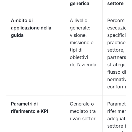
generica
settore
Ambito di
A livello
Percorsi di
applicazione della
generale:
esecuzion
guida
visione,
specifici, b
missione e
practice di
tipi di
settore,
obiettivi
partnershi
dell'azienda.
strategiche
flusso di l
normativo 
conformità
Parametri di
Generale o
Parametri 
riferimento e KPI
mediato tra
riferimento
i vari settori
adeguati al
settore (ad