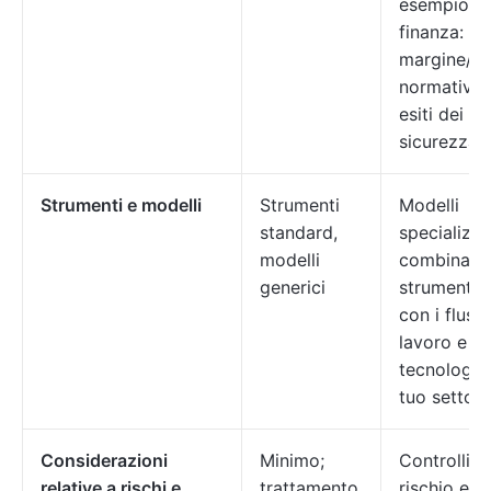
esempio,
finanza:
margine/KP
normativi; 
esiti dei pa
sicurezza)
Strumenti e modelli
Strumenti
Modelli
standard,
specializza
modelli
combinazio
generici
strumenti i
con i flussi
lavoro e lo
tecnologic
tuo settore
Considerazioni
Minimo;
Controlli di
relative a rischi e
trattamento
rischio e