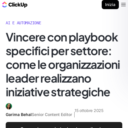
Blog di ClickUp
Inizia
Ope
AI E AUTOMAZIONE
Vincere con playbook
specifici per settore:
come le organizzazioni
leader realizzano
iniziative strategiche
15 ottobre 2025
Garima Behal
Senior Content Editor