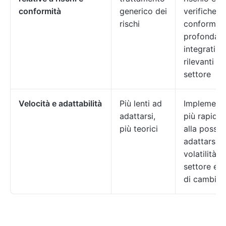
conformità
generico dei
verifiche di
rischi
conformità
profondam
integrati e
rilevanti ne
settore
Velocità e adattabilità
Più lenti ad
Implement
adattarsi,
più rapida 
più teorici
alla possibi
adattarsi al
volatilità d
settore e ai
di cambia