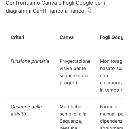
Confrontiamo Canva e Fogli Google per i
diagrammi Gantt fianco a fianco. 👇
Criteri
Canva
Fogli Google
Funzione primaria
Progettazione
Monitoraggi
visiva per le
basato sui da
sequenze dei
con
progetti
collaborazio
in tempo rea
Gestione delle
Modifiche
Formule
attività
semplici alla
manuali per
Sequenza,
dipendenze 
nessuna
aggiornament