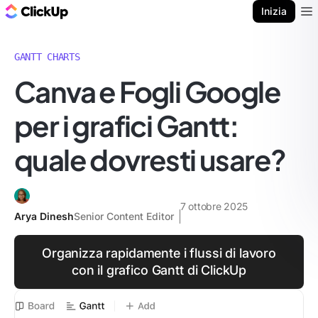
Blog di ClickUp
Inizia
Ope
GANTT CHARTS
Canva e Fogli Google
per i grafici Gantt:
quale dovresti usare?
7 ottobre 2025
Arya Dinesh
Senior Content Editor
Organizza rapidamente i flussi di lavoro
con il grafico Gantt di ClickUp