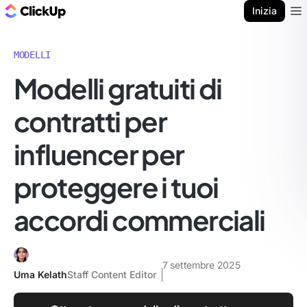
Blog di ClickUp
Inizia
Ope
MODELLI
Modelli gratuiti di
contratti per
influencer per
proteggere i tuoi
accordi commerciali
7 settembre 2025
Uma Kelath
Staff Content Editor