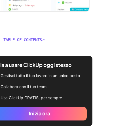
TABLE OF CONTENTS
zia a usare ClickUp oggi stesso
Gestisci tutto il tuo lavoro in un unico posto
Collabora con il tuo team
Usa ClickUp GRATIS, per sempre
Inizia ora