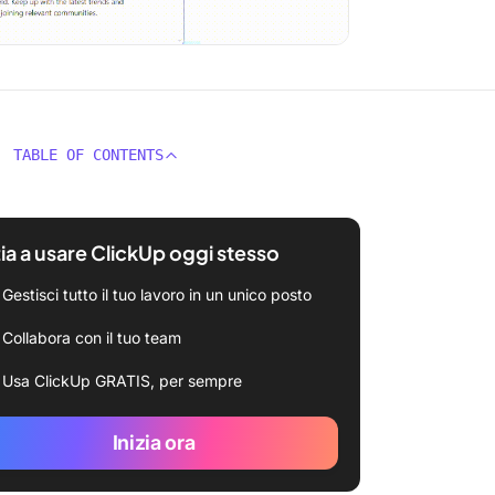
TABLE OF CONTENTS
zia a usare ClickUp oggi stesso
Gestisci tutto il tuo lavoro in un unico posto
Collabora con il tuo team
Usa ClickUp GRATIS, per sempre
Inizia ora