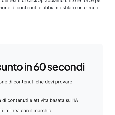
to del team di ClickUp abbiamo unito le forze per
azione di contenuti e abbiamo stilato un elenco
sunto in 60 secondi
zione di contenuti che devi provare
e di contenuti e attività basata sull'IA
i in linea con il marchio