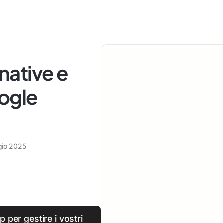
rnative e
oogle
io 2025
p per gestire i vostri