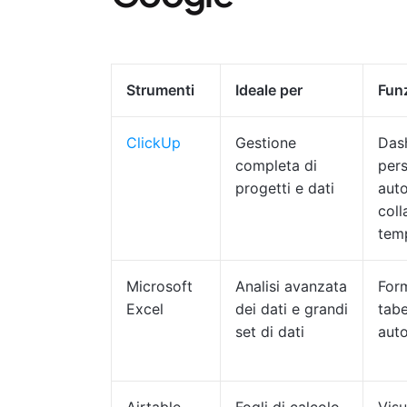
Strumenti
Ideale per
Funz
ClickUp
Gestione
Das
completa di
pers
progetti e dati
aut
coll
tem
Microsoft
Analisi avanzata
Form
Excel
dei dati e grandi
tabe
set di dati
aut