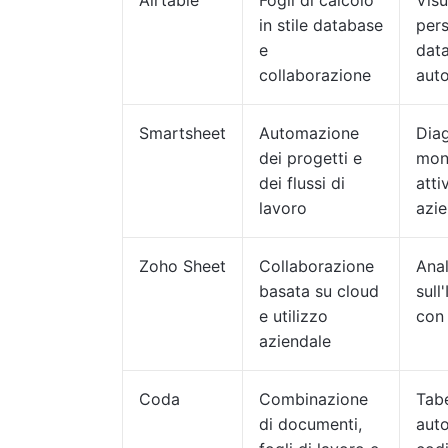
Airtable
Fogli di calcolo
Visu
in stile database
pers
e
data
collaborazione
aut
Smartsheet
Automazione
Diag
dei progetti e
moni
dei flussi di
atti
lavoro
azie
Zoho Sheet
Collaborazione
Anal
basata su cloud
sull
e utilizzo
con
aziendale
Coda
Combinazione
Tabe
di documenti,
aut