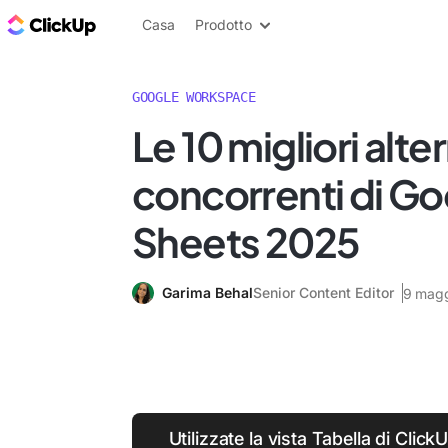
Blog di ClickUp
Casa
Prodotto
GOOGLE WORKSPACE
Le 10 migliori alte
concorrenti di G
Sheets 2025
Garima Behal
Senior Content Editor
9 magg
Utilizzate la vista Tabella di ClickU