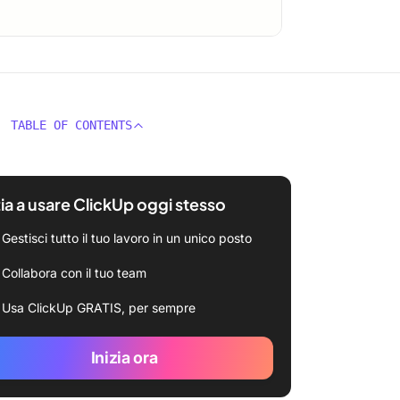
TABLE OF CONTENTS
zia a usare ClickUp oggi stesso
Gestisci tutto il tuo lavoro in un unico posto
Collabora con il tuo team
Usa ClickUp GRATIS, per sempre
Inizia ora