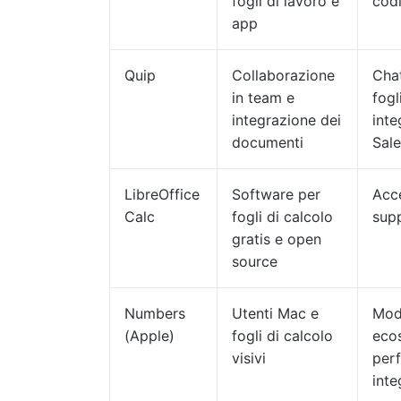
fogli di lavoro e
cod
app
Quip
Collaborazione
Chat
in team e
fogl
integrazione dei
inte
documenti
Sale
LibreOffice
Software per
Acce
Calc
fogli di calcolo
supp
gratis e open
source
Numbers
Utenti Mac e
Mode
(Apple)
fogli di calcolo
eco
visivi
per
inte