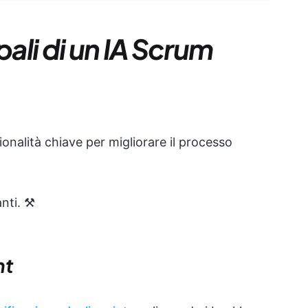
pali di un IA Scrum
onalità chiave per migliorare il processo
ti. ⚒️
nt