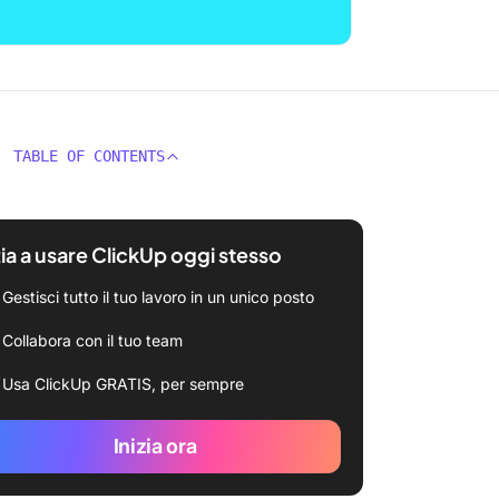
TABLE OF CONTENTS
zia a usare ClickUp oggi stesso
Gestisci tutto il tuo lavoro in un unico posto
Collabora con il tuo team
Usa ClickUp GRATIS, per sempre
Inizia ora