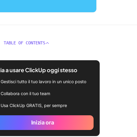
TABLE OF CONTENTS
zia a usare ClickUp oggi stesso
Gestisci tutto il tuo lavoro in un unico posto
Collabora con il tuo team
Usa ClickUp GRATIS, per sempre
Inizia ora