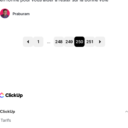
Praburam
1
...
248
249
250
251
Prev
Next
ClickUp Logo
ClickUp
Tarifs