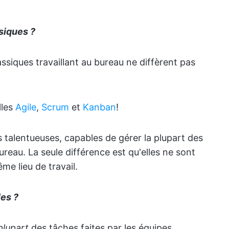
ssiques ?
assiques travaillant au bureau ne diffèrent pas
lles
Agile
,
Scrum
et
Kanban
!
talentueuses, capables de gérer la plupart des
bureau. La seule différence est qu'elles ne sont
e lieu de travail.
les ?
plupart
des tâches faites par les équipes