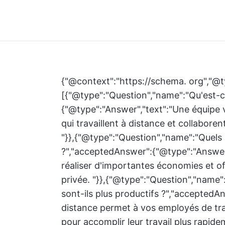
{"@context":"https://schema. org","@t
[{"@type":"Question","name":"Qu'est-c
{"@type":"Answer","text":"Une équipe v
qui travaillent à distance et collabore
"}},{"@type":"Question","name":"Quels 
?","acceptedAnswer":{"@type":"Answer"
réaliser d'importantes économies et offr
privée. "}},{"@type":"Question","name"
sont-ils plus productifs ?","acceptedAn
distance permet à vos employés de trav
pour accomplir leur travail plus rapidem