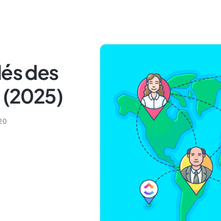
lés des
s (2025)
20