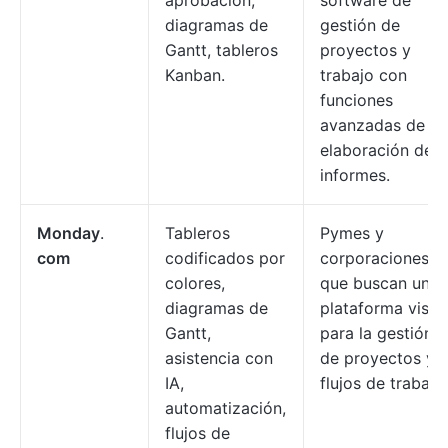
aprobación,
software de
diagramas de
gestión de
Gantt, tableros
proyectos y
Kanban.
trabajo con
funciones
avanzadas de
elaboración de
informes.
Monday
.
Tableros
Pymes y
com
codificados por
corporaciones
colores,
que buscan una
diagramas de
plataforma visua
Gantt,
para la gestión
asistencia con
de proyectos y
IA,
flujos de trabajo.
automatización,
flujos de