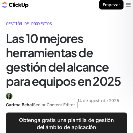
ClickUp Blog
Empezar
Ope
GESTIÓN DE PROYECTOS
Las 10 mejores
herramientas de
gestión del alcance
para equipos en 2025
14 de agosto de 2025
Garima Behal
Senior Content Editor
Obtenga gratis una plantilla de gestión
del ámbito de aplicación