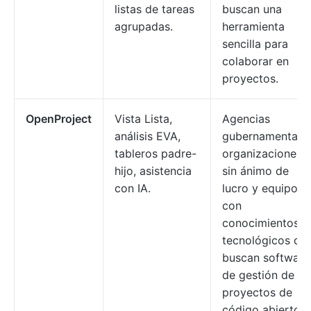
listas de tareas
buscan una
agrupadas.
herramienta
sencilla para
colaborar en
proyectos.
OpenProject
Vista Lista,
Agencias
análisis EVA,
gubernamentales
tableros padre-
organizaciones
hijo, asistencia
sin ánimo de
con IA.
lucro y equipos
con
conocimientos
tecnológicos qu
buscan software
de gestión de
proyectos de
código abierto.