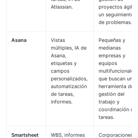
Atlassian.
proyectos ágil y
un seguimiento
de problemas.
Asana
Vistas
Pequeñas y
múltiples, IA de
medianas
Asana,
empresas y
etiquetas y
equipos
campos
multifuncionales
personalizados,
que buscan una
automatización
herramienta de
de tareas,
gestión del
informes.
trabajo y
coordinación de
tareas.
Smartsheet
WBS, informes
Corporaciones