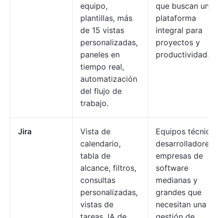
equipo,
que buscan una
plantillas, más
plataforma
de 15 vistas
integral para
personalizadas,
proyectos y
paneles en
productividad.
tiempo real,
automatización
del flujo de
trabajo.
Jira
Vista de
Equipos técnicos
calendario,
desarrolladores 
tabla de
empresas de
alcance, filtros,
software
consultas
medianas y
personalizadas,
grandes que
vistas de
necesitan una
tareas, IA de
gestión de