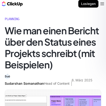
ClickUp Blog
Loslegen
Ope
PLANNING
Wie man einen Bericht
über den Status eines
Projekts schreibt (mit
Beispielen)
6. März 2025
Sudarshan Somanathan
Head of Content