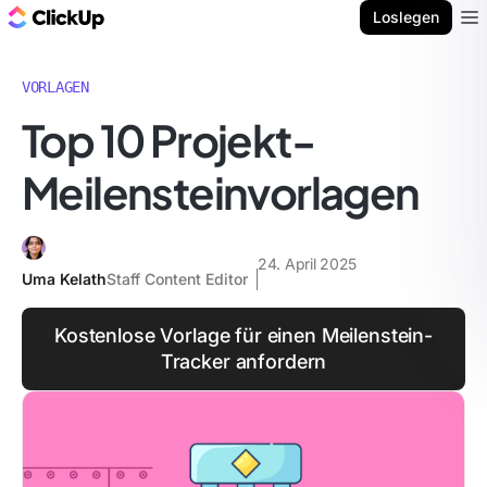
ClickUp Blog
Loslegen
Ope
VORLAGEN
Top 10 Projekt-
Meilensteinvorlagen
24. April 2025
Uma Kelath
Staff Content Editor
Kostenlose Vorlage für einen Meilenstein-
Tracker anfordern