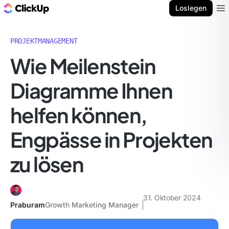
ClickUp Blog
Loslegen
Ope
PROJEKTMANAGEMENT
Wie Meilenstein
Diagramme Ihnen
helfen können,
Engpässe in Projekten
zu lösen
31. Oktober 2024
Praburam
Growth Marketing Manager