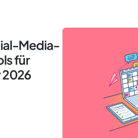
cial-Media-
s für
r 2026