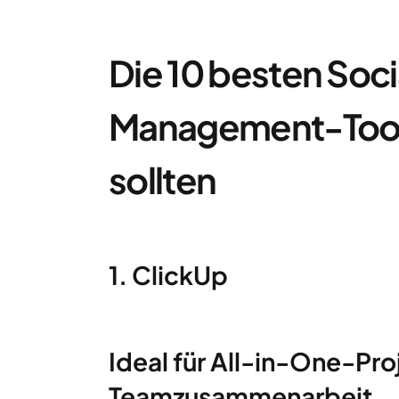
Die 10 besten Soc
Management-Tools
sollten
1. ClickUp
Ideal für All-in-One-P
Teamzusammenarbeit