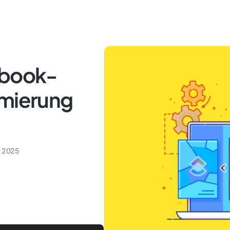
nbook-
imierung
r 2025