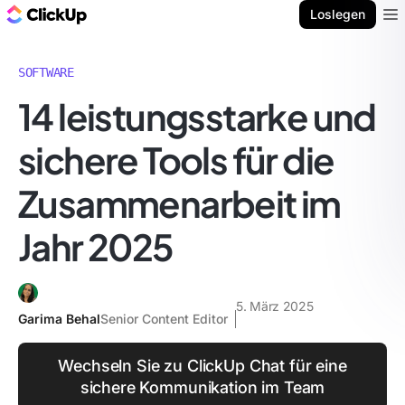
ClickUp Blog
Loslegen
Ope
SOFTWARE
14 leistungsstarke und
sichere Tools für die
Zusammenarbeit im
Jahr 2025
5. März 2025
Garima Behal
Senior Content Editor
Wechseln Sie zu ClickUp Chat für eine
sichere Kommunikation im Team