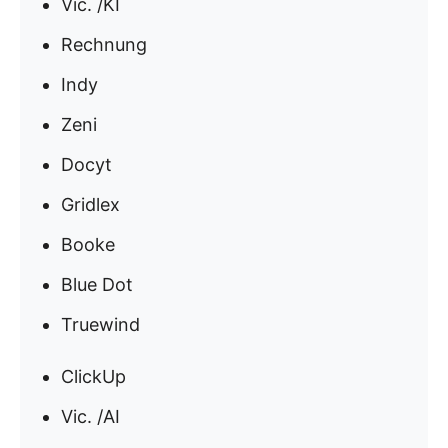
Vic. /KI
Rechnung
Indy
Zeni
Docyt
Gridlex
Booke
Blue Dot
Truewind
ClickUp
Vic. /AI